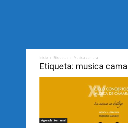
Inicio
Etiquetas
Musica camara
Etiqueta: musica cama
Agenda Semanal