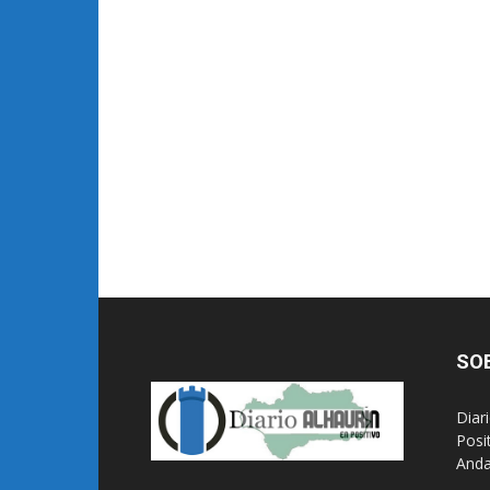
SO
Diar
Posi
Anda