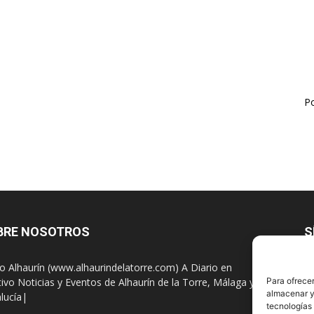
Po
BRE NOSOTROS
S
io Alhaurín (www.alhaurindelatorre.com) A Diario en
tivo Noticias y Eventos de Alhaurín de la Torre, Málaga y
Para ofrecer
almacenar y/
lucía|
tecnologías