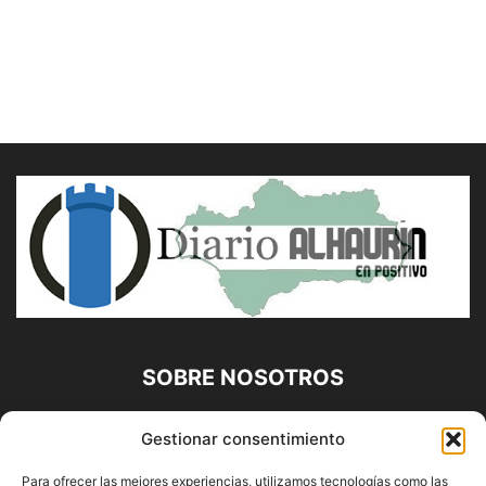
SOBRE NOSOTROS
Diario Alhaurín (www.alhaurindelatorre.com) Propiedad de
Gestionar consentimiento
Francisco E. López López | 639 95 71 95 | Noticias de
Alhaurín de la Torre, Málaga y Provincia|
Para ofrecer las mejores experiencias, utilizamos tecnologías como las