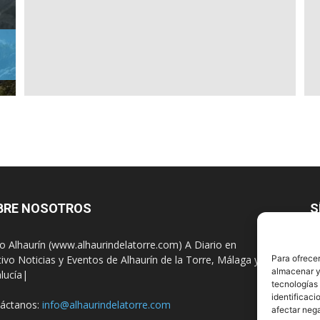
BRE NOSOTROS
S
io Alhaurín (www.alhaurindelatorre.com) A Diario en
tivo Noticias y Eventos de Alhaurín de la Torre, Málaga y
Para ofrecer
almacenar y/
lucía|
tecnologías
identificaci
áctanos:
info@alhaurindelatorre.com
afectar nega