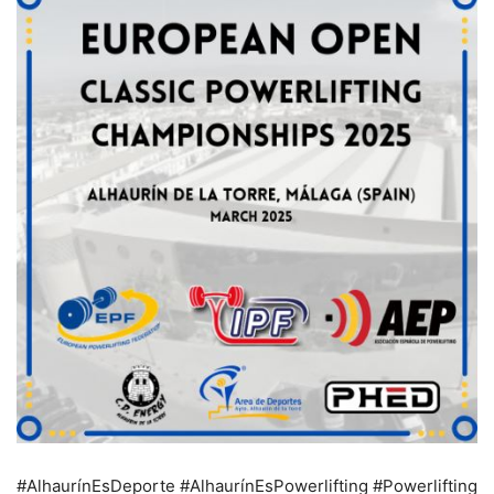
#AlhaurínEsDeporte #AlhaurínEsPowerlifting #Powerlifting