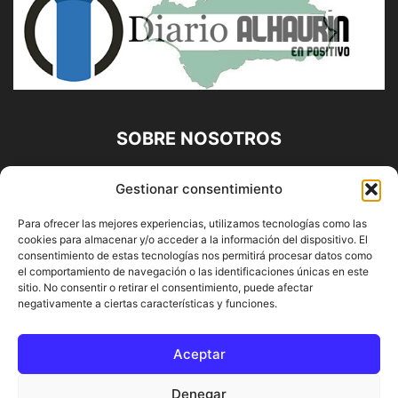
SOBRE NOSOTROS
Diario Alhaurín (www.alhaurindelatorre.com) Propiedad de
Gestionar consentimiento
Francisco E. López López | 639 95 71 95 | Noticias de
Alhaurín de la Torre, Málaga y Provincia|
Para ofrecer las mejores experiencias, utilizamos tecnologías como las
cookies para almacenar y/o acceder a la información del dispositivo. El
Contáctanos:
info@alhaurindelatorre.com
consentimiento de estas tecnologías nos permitirá procesar datos como
el comportamiento de navegación o las identificaciones únicas en este
sitio. No consentir o retirar el consentimiento, puede afectar
SÍGUENOS
negativamente a ciertas características y funciones.
Aceptar
Denegar