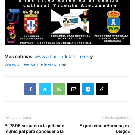
Más noticias:
www.alhaurindelatorre.es
y
www.torrevisiontelevision.e
s
Artículo anterior
Artículo siguiente
El PSOE se suma a la petición
Exposición «Homenaje a
municipal para conceder a la
Diego»