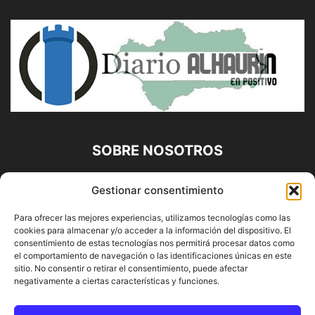
SOBRE NOSOTROS
Diario Alhaurín (www.alhaurindelatorre.com) Propiedad de
Gestionar consentimiento
Francisco E. López López | 639 95 71 95 | Noticias de
Alhaurín de la Torre, Málaga y Provincia|
Para ofrecer las mejores experiencias, utilizamos tecnologías como las
cookies para almacenar y/o acceder a la información del dispositivo. El
Contáctanos:
info@alhaurindelatorre.com
consentimiento de estas tecnologías nos permitirá procesar datos como
el comportamiento de navegación o las identificaciones únicas en este
sitio. No consentir o retirar el consentimiento, puede afectar
SÍGUENOS
negativamente a ciertas características y funciones.