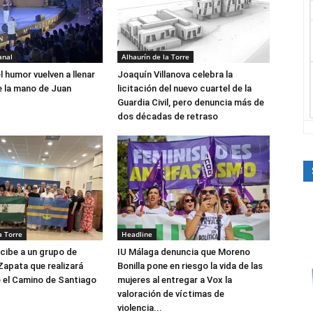
anal
Alhaurín de la Torre
el humor vuelven a llenar
Joaquín Villanova celebra la
e la mano de Juan
licitación del nuevo cuartel de la
Guardia Civil, pero denuncia más de
dos décadas de retraso
a Torre
Headline
ecibe a un grupo de
IU Málaga denuncia que Moreno
Zapata que realizará
Bonilla pone en riesgo la vida de las
 el Camino de Santiago
mujeres al entregar a Vox la
valoración de víctimas de
violencia...