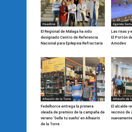
Headline
Agenda Sem
El Regional de Málaga ha sido
Las risas y 
designado Centro de Referencia
El Portón d
Nacional para Epilepsia Refractaria
Amodeo
Alhaurín de la Torre
Alhaurín de l
Fedelhorce entrega la primera
El alcalde r
oleada de premios de la campaña de
vecinos de 
verano ‘Sella tu sueño’ en Alhaurín
nuevamente
de la Torre