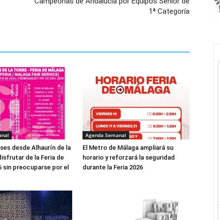
Campeonas de Andalucía por Equipos Sénior de
1ª Categoría
anal
Agenda Semanal
es desde Alhaurín de la
El Metro de Málaga ampliará su
isfrutar de la Feria de
horario y reforzará la seguridad
 sin preocuparse por el
durante la Feria 2026