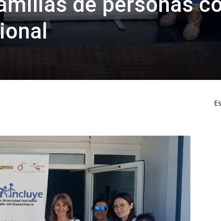
familias de personas c
ncional
Es