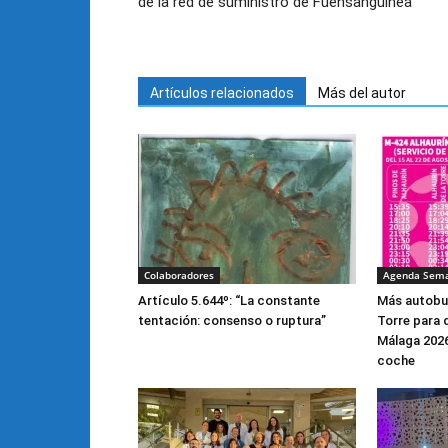
de la red de suministro de Fuensanguínea
Artículos relacionados
Más del autor
Colaboradores
Agenda Sem
Artículo 5.644º: “La constante
Más autobus
tentación: consenso o ruptura”
Torre para d
Málaga 2026
coche