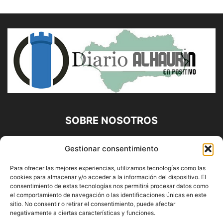
SOBRE NOSOTROS
Diario Alhaurín (www.alhaurindelatorre.com) Propiedad de
Gestionar consentimiento
Francisco E. López López | 639 95 71 95 | Noticias de
Alhaurín de la Torre, Málaga y Provincia|
Para ofrecer las mejores experiencias, utilizamos tecnologías como las
cookies para almacenar y/o acceder a la información del dispositivo. El
Contáctanos:
info@alhaurindelatorre.com
consentimiento de estas tecnologías nos permitirá procesar datos como
el comportamiento de navegación o las identificaciones únicas en este
sitio. No consentir o retirar el consentimiento, puede afectar
SÍGUENOS
negativamente a ciertas características y funciones.