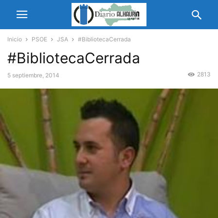
Inicio
PSOE
JSA
#BibliotecaCerrada
#BibliotecaCerrada
2813
5 septiembre, 2014