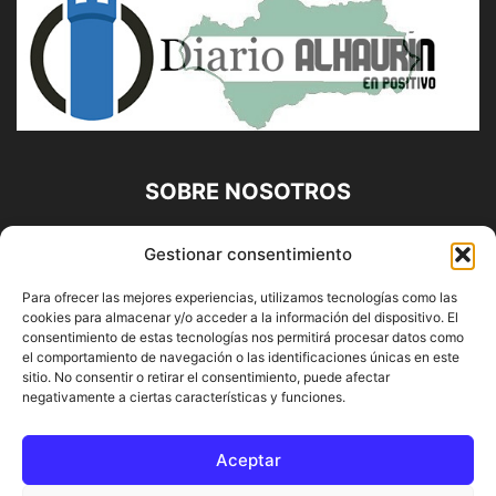
SOBRE NOSOTROS
Diario Alhaurín (www.alhaurindelatorre.com) Propiedad de
Gestionar consentimiento
Francisco E. López López | 639 95 71 95 | Noticias de
Alhaurín de la Torre, Málaga y Provincia|
Para ofrecer las mejores experiencias, utilizamos tecnologías como las
cookies para almacenar y/o acceder a la información del dispositivo. El
Contáctanos:
info@alhaurindelatorre.com
consentimiento de estas tecnologías nos permitirá procesar datos como
el comportamiento de navegación o las identificaciones únicas en este
sitio. No consentir o retirar el consentimiento, puede afectar
SÍGUENOS
negativamente a ciertas características y funciones.
Aceptar