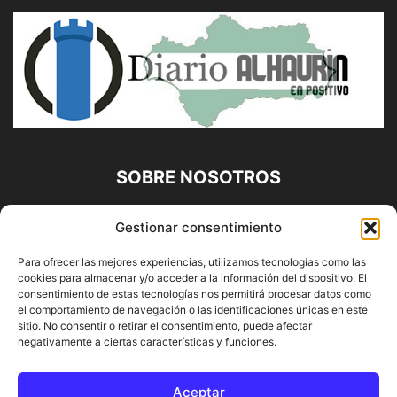
SOBRE NOSOTROS
Diario Alhaurín (www.alhaurindelatorre.com) Propiedad de
Gestionar consentimiento
Francisco E. López López | 639 95 71 95 | Noticias de
Alhaurín de la Torre, Málaga y Provincia|
Para ofrecer las mejores experiencias, utilizamos tecnologías como las
cookies para almacenar y/o acceder a la información del dispositivo. El
Contáctanos:
info@alhaurindelatorre.com
consentimiento de estas tecnologías nos permitirá procesar datos como
el comportamiento de navegación o las identificaciones únicas en este
sitio. No consentir o retirar el consentimiento, puede afectar
SÍGUENOS
negativamente a ciertas características y funciones.
Aceptar