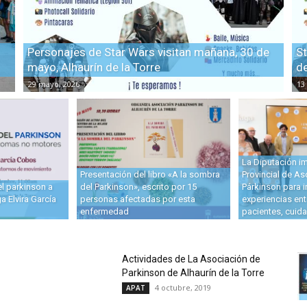
Personajes de Star Wars visitan mañana, 30 de
St
mayo, Alhaurín de la Torre
d
29 mayo, 2026
13
La Diputación im
Presentación del libro «A la sombra
Provincial de A
el parkinson a
del Parkinson», escrito por 15
Párkinson para i
a Elvira García
personas afectadas por esta
experiencias ent
enfermedad
pacientes, cuida
Actividades de La Asociación de
Parkinson de Alhaurín de la Torre
4 octubre, 2019
APAT