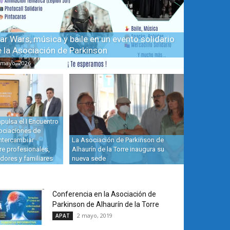
ar Wars, música y baile en un evento solidario
e la Asociación de Parkinson
 mayo, 2026
pulsa el I Encuentro
sociaciones de
ntercambiar
La Asociación de Parkinson de
re profesionales,
Alhaurín de la Torre inaugura su
dores y familiares
nueva sede
Conferencia en la Asociación de
Parkinson de Alhaurín de la Torre
2 mayo, 2019
APAT