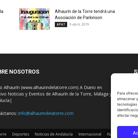
la
Alhaurín de la Torre tendrá una
Asociación de Parkinson
9 abril, 2019
APAT
BRE NOSOTROS
S
io Alhaurín (www.alhaurindelatorre.com) A Diario en
Para ofrecer
tivo Noticias y Eventos de Alhaurín de la Torre, Málaga y
almacenar y/
lucía|
tecnologías
identificaci
áctanos:
info@alhaurindelatorre.com
afectar nega
A
orre
Deportes
Noticias de Andalucía
Internacional
Nacionales
Es