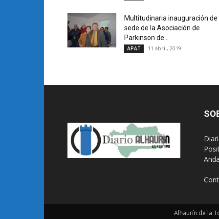
Multitudinaria inauguración de 
sede de la Asociación de
Parkinson de...
11 abril, 2019
APAT
SO
Diar
Posi
Anda
Cont
Alhaurín de la T