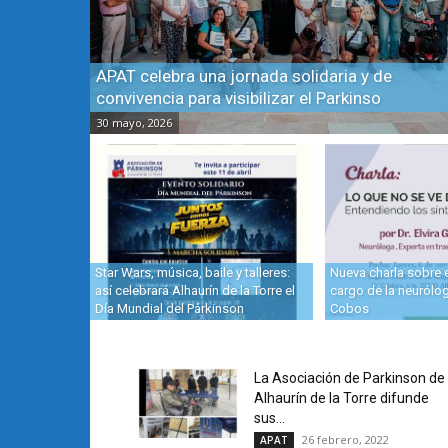
APAT celebra una jornada solidaria y de
convivencia para visibilizar el Parkinso
30 mayo, 2026
Star Wars, música, baile y talleres:
Nueva charla sobre 
así celebrará Alhaurín de la Torre el
cargo de la neurólog
Día Mundial del Párkinson
Cobos
La Asociación de Parkinson de
Alhaurín de la Torre difunde
sus...
26 febrero, 2022
APAT