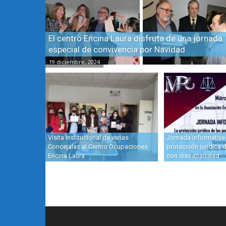
El centro Encina Laura disfruta de una jornada
especial de convivencia por Navidad
19 diciembre, 2024
Visita Institucional de varias
Jornada informativa
Concejalas al Centro Ocupaciones
protección jurídica 
Encina Laura
con discapacidad