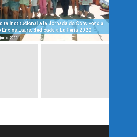
sita Institucional a la Jornada de Convivencia
 Encina Laura, dedicada a La Feria 2022
 junio, 2022