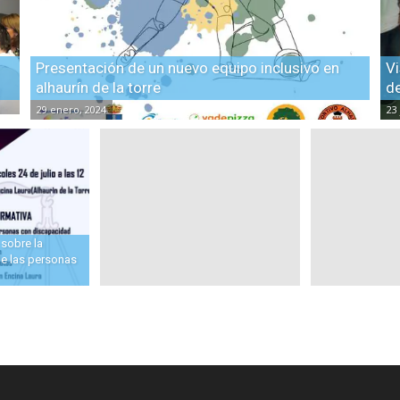
Presentación de un nuevo equipo inclusivo en
Vi
alhaurín de la torre
de
29 enero, 2024
23
 sobre la
de las personas