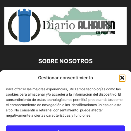
SOBRE NOSOTROS
Diario Alhaurín (www.alhaurindelatorre.com) Propiedad de
Gestionar consentimiento
Francisco E. López López | 639 95 71 95 | Noticias de
Alhaurín de la Torre, Málaga y Provincia|
Para ofrecer las mejores experiencias, utilizamos tecnologías como las
cookies para almacenar y/o acceder a la información del dispositivo. El
Contáctanos:
info@alhaurindelatorre.com
consentimiento de estas tecnologías nos permitirá procesar datos como
el comportamiento de navegación o las identificaciones únicas en este
sitio. No consentir o retirar el consentimiento, puede afectar
SÍGUENOS
negativamente a ciertas características y funciones.