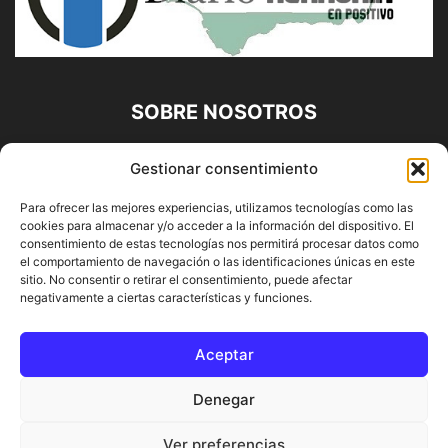
SOBRE NOSOTROS
Diario Alhaurín (www.alhaurindelatorre.com) Propiedad de
Gestionar consentimiento
Francisco E. López López | 639 95 71 95 | Noticias de
Alhaurín de la Torre, Málaga y Provincia|
Para ofrecer las mejores experiencias, utilizamos tecnologías como las
cookies para almacenar y/o acceder a la información del dispositivo. El
Contáctanos:
info@alhaurindelatorre.com
consentimiento de estas tecnologías nos permitirá procesar datos como
el comportamiento de navegación o las identificaciones únicas en este
sitio. No consentir o retirar el consentimiento, puede afectar
SÍGUENOS
negativamente a ciertas características y funciones.
Aceptar
Denegar
© DIARIO ALHAURÍN | Diseñado por INFORMÁTICA ALHAURÍN
Ver preferencias