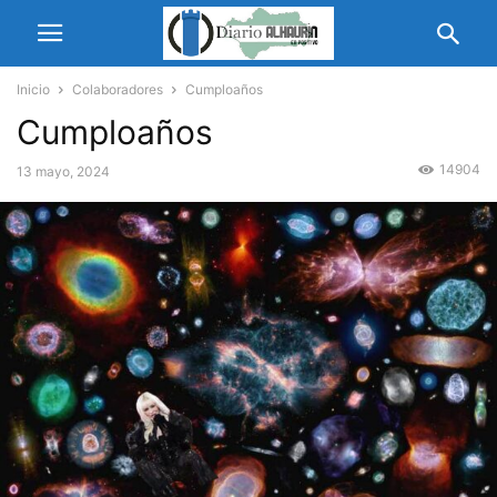
Inicio
Colaboradores
Cumploaños
Cumploaños
14904
13 mayo, 2024