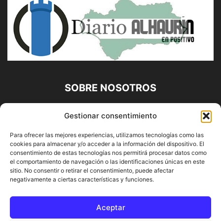
SOBRE NOSOTROS
Diario Alhaurín (www.alhaurindelatorre.com) Propiedad de
Gestionar consentimiento
Francisco E. López López | 639 95 71 95 | Noticias de
Alhaurín de la Torre, Málaga y Provincia|
Para ofrecer las mejores experiencias, utilizamos tecnologías como las
cookies para almacenar y/o acceder a la información del dispositivo. El
Contáctanos:
info@alhaurindelatorre.com
consentimiento de estas tecnologías nos permitirá procesar datos como
el comportamiento de navegación o las identificaciones únicas en este
sitio. No consentir o retirar el consentimiento, puede afectar
SÍGUENOS
negativamente a ciertas características y funciones.
Aceptar