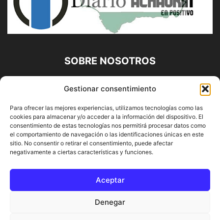
SOBRE NOSOTROS
Diario Alhaurín (www.alhaurindelatorre.com) Propiedad de
Gestionar consentimiento
Francisco E. López López | 639 95 71 95 | Noticias de
Alhaurín de la Torre, Málaga y Provincia|
Para ofrecer las mejores experiencias, utilizamos tecnologías como las
cookies para almacenar y/o acceder a la información del dispositivo. El
Contáctanos:
info@alhaurindelatorre.com
consentimiento de estas tecnologías nos permitirá procesar datos como
el comportamiento de navegación o las identificaciones únicas en este
sitio. No consentir o retirar el consentimiento, puede afectar
SÍGUENOS
negativamente a ciertas características y funciones.
Aceptar
Denegar