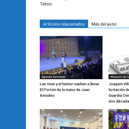
Telmo
Artículos relacionados
Más del autor
Agenda Semanal
Alhaurín de l
Las risas y el humor vuelven a llenar
Joaquín Vill
El Portón de la mano de Juan
licitación d
Amodeo
Guardia Civ
dos década