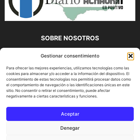
SOBRE NOSOTROS
Diario Alhaurín (www.alhaurindelatorre.com) Propiedad de
Gestionar consentimiento
Francisco E. López López | 639 95 71 95 | Noticias de
Alhaurín de la Torre, Málaga y Provincia|
Para ofrecer las mejores experiencias, utilizamos tecnologías como las
cookies para almacenar y/o acceder a la información del dispositivo. El
Contáctanos:
info@alhaurindelatorre.com
consentimiento de estas tecnologías nos permitirá procesar datos como
el comportamiento de navegación o las identificaciones únicas en este
sitio. No consentir o retirar el consentimiento, puede afectar
SÍGUENOS
negativamente a ciertas características y funciones.
Aceptar
Denegar