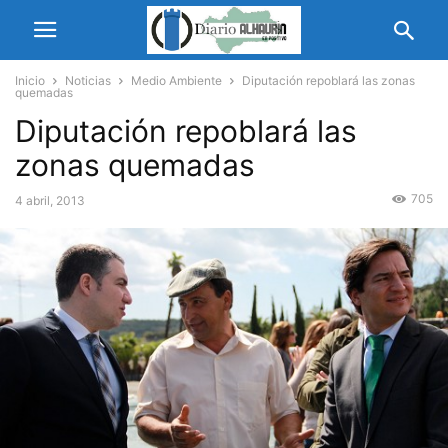
Inicio
Noticias
Medio Ambiente
Diputación repoblará las zonas
quemadas
Diputación repoblará las
zonas quemadas
705
4 abril, 2013