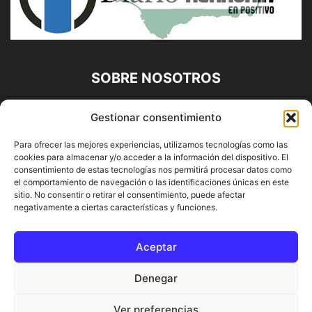
SOBRE NOSOTROS
Diario Alhaurín (www.alhaurindelatorre.com) Propiedad de
Gestionar consentimiento
Francisco E. López López | 639 95 71 95 | Noticias de
Alhaurín de la Torre, Málaga y Provincia|
Para ofrecer las mejores experiencias, utilizamos tecnologías como las
cookies para almacenar y/o acceder a la información del dispositivo. El
Contáctanos:
info@alhaurindelatorre.com
consentimiento de estas tecnologías nos permitirá procesar datos como
el comportamiento de navegación o las identificaciones únicas en este
sitio. No consentir o retirar el consentimiento, puede afectar
SÍGUENOS
negativamente a ciertas características y funciones.
Aceptar
Denegar
© DIARIO ALHAURÍN | Diseñado por INFORMÁTICA ALHAURÍN
Ver preferencias