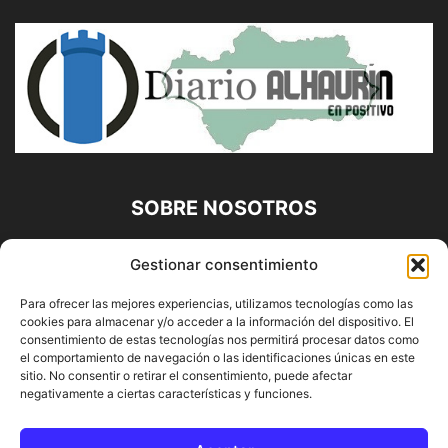
SOBRE NOSOTROS
Diario Alhaurín (www.alhaurindelatorre.com) Propiedad de
Gestionar consentimiento
Francisco E. López López | 639 95 71 95 | Noticias de
Alhaurín de la Torre, Málaga y Provincia|
Para ofrecer las mejores experiencias, utilizamos tecnologías como las
cookies para almacenar y/o acceder a la información del dispositivo. El
Contáctanos:
info@alhaurindelatorre.com
consentimiento de estas tecnologías nos permitirá procesar datos como
el comportamiento de navegación o las identificaciones únicas en este
sitio. No consentir o retirar el consentimiento, puede afectar
SÍGUENOS
negativamente a ciertas características y funciones.