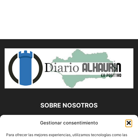
SOBRE NOSOTROS
Diario Alhaurín (www.alhaurindelatorre.com) Propiedad de
Gestionar consentimiento
Francisco E. López López | 639 95 71 95 | Noticias de
Alhaurín de la Torre, Málaga y Provincia|
Para ofrecer las mejores experiencias, utilizamos tecnologías como las