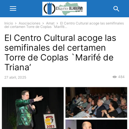
Inicio
Asociaciones
Amat
El Centro Cultural acoge las semifinales
del certamen Torre de Coplas `Marifé...
El Centro Cultural acoge las
semifinales del certamen
Torre de Coplas `Marifé de
Triana’
484
27 abril, 2025