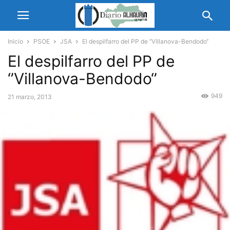
Inicio
PSOE
JSA
El despilfarro del PP de ‘’Villanova-Bendodo‘’
El despilfarro del PP de
‘’Villanova-Bendodo‘’
949
21 marzo, 2013