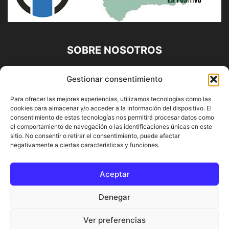
SOBRE NOSOTROS
Diario Alhaurín (www.alhaurindelatorre.com) Propiedad de
Gestionar consentimiento
Francisco E. López López | 639 95 71 95 | Noticias de
Alhaurín de la Torre, Málaga y Provincia|
Para ofrecer las mejores experiencias, utilizamos tecnologías como las
cookies para almacenar y/o acceder a la información del dispositivo. El
Contáctanos:
info@alhaurindelatorre.com
consentimiento de estas tecnologías nos permitirá procesar datos como
el comportamiento de navegación o las identificaciones únicas en este
sitio. No consentir o retirar el consentimiento, puede afectar
SÍGUENOS
negativamente a ciertas características y funciones.
Aceptar
Denegar
© DIARIO ALHAURÍN | Diseñado por INFORMÁTICA ALHAURÍN
Ver preferencias