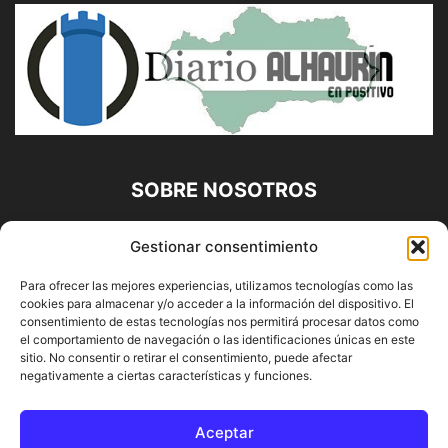
SOBRE NOSOTROS
Diario Alhaurín (www.alhaurindelatorre.com) Propiedad de
Gestionar consentimiento
Francisco E. López López | 639 95 71 95 | Noticias de
Alhaurín de la Torre, Málaga y Provincia|
Para ofrecer las mejores experiencias, utilizamos tecnologías como las
cookies para almacenar y/o acceder a la información del dispositivo. El
Contáctanos:
info@alhaurindelatorre.com
consentimiento de estas tecnologías nos permitirá procesar datos como
el comportamiento de navegación o las identificaciones únicas en este
sitio. No consentir o retirar el consentimiento, puede afectar
SÍGUENOS
negativamente a ciertas características y funciones.
Aceptar