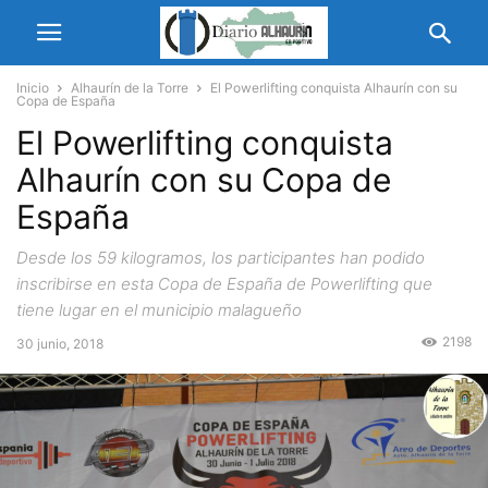
Inicio
Alhaurín de la Torre
El Powerlifting conquista Alhaurín con su
Copa de España
El Powerlifting conquista
Alhaurín con su Copa de
España
Desde los 59 kilogramos, los participantes han podido
inscribirse en esta Copa de España de Powerlifting que
tiene lugar en el municipio malagueño
2198
30 junio, 2018