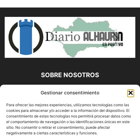
SOBRE NOSOTROS
Diario Alhaurín (www.alhaurindelatorre.com) Propiedad de
Gestionar consentimiento
Francisco E. López López | 639 95 71 95 | Noticias de
Alhaurín de la Torre, Málaga y Provincia|
Para ofrecer las mejores experiencias, utilizamos tecnologías como las
cookies para almacenar y/o acceder a la información del dispositivo. El
Contáctanos:
info@alhaurindelatorre.com
consentimiento de estas tecnologías nos permitirá procesar datos como
el comportamiento de navegación o las identificaciones únicas en este
sitio. No consentir o retirar el consentimiento, puede afectar
SÍGUENOS
negativamente a ciertas características y funciones.