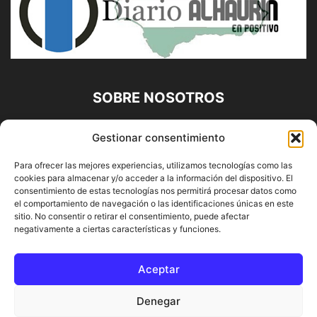
SOBRE NOSOTROS
Diario Alhaurín (www.alhaurindelatorre.com) Propiedad de
Gestionar consentimiento
Francisco E. López López | 639 95 71 95 | Noticias de
Alhaurín de la Torre, Málaga y Provincia|
Para ofrecer las mejores experiencias, utilizamos tecnologías como las
cookies para almacenar y/o acceder a la información del dispositivo. El
Contáctanos:
info@alhaurindelatorre.com
consentimiento de estas tecnologías nos permitirá procesar datos como
el comportamiento de navegación o las identificaciones únicas en este
sitio. No consentir o retirar el consentimiento, puede afectar
SÍGUENOS
negativamente a ciertas características y funciones.
Aceptar
Denegar