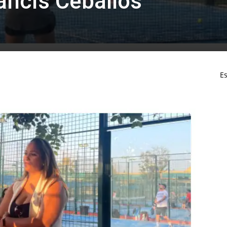
rancis Ceballos
Es