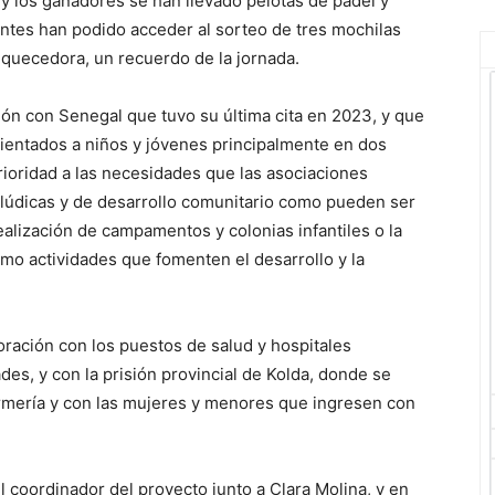
 los ganadores se han llevado pelotas de pádel y
antes han podido acceder al sorteo de tres mochilas
iquecedora, un recuerdo de la jornada.
ón con Senegal que tuvo su última cita en 2023, y que
rientados a niños y jóvenes principalmente en dos
rioridad a las necesidades que las asociaciones
s lúdicas y de desarrollo comunitario como pueden ser
realización de campamentos y colonias infantiles o la
mo actividades que fomenten el desarrollo y la
oración con los puestos de salud y hospitales
ades, y con la prisión provincial de Kolda, donde se
fermería y con las mujeres y menores que ingresen con
l coordinador del proyecto junto a Clara Molina, y en