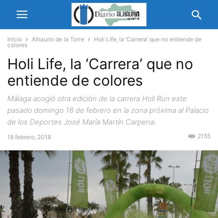
Inicio
Alhaurín de la Torre
Holi Life, la ‘Carrera’ que no entiende de
colores
Holi Life, la ‘Carrera’ que no
entiende de colores
Málaga acogió otra edición de la carrera Holi Run este
pasado domingo 18 de febrero en la zona próxima al Palacio
de los Deportes José María Martín Carpena.
2155
18 febrero, 2018