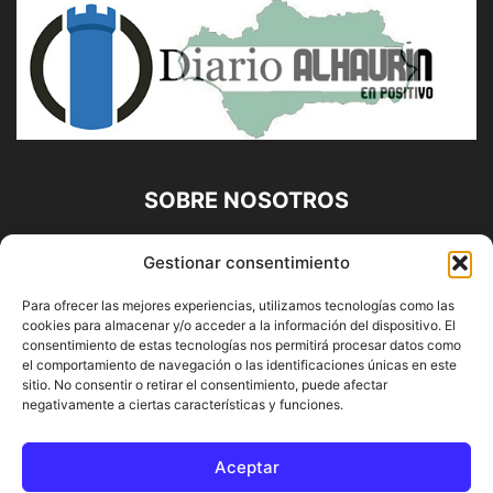
SOBRE NOSOTROS
Diario Alhaurín (www.alhaurindelatorre.com) Propiedad de
Gestionar consentimiento
Francisco E. López López | 639 95 71 95 | Noticias de
Alhaurín de la Torre, Málaga y Provincia|
Para ofrecer las mejores experiencias, utilizamos tecnologías como las
cookies para almacenar y/o acceder a la información del dispositivo. El
Contáctanos:
info@alhaurindelatorre.com
consentimiento de estas tecnologías nos permitirá procesar datos como
el comportamiento de navegación o las identificaciones únicas en este
sitio. No consentir o retirar el consentimiento, puede afectar
SÍGUENOS
negativamente a ciertas características y funciones.
Aceptar