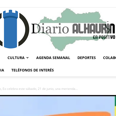
CULTURA
AGENDA SEMANAL
DEPORTES
COLAB
Diario
IA
TELÉFONOS DE INTERÉS
o, Eo celebra este sábado, 21 de junio, una merienda...
Alhaurín