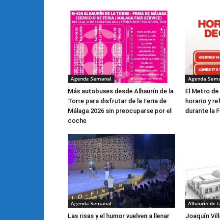
Agenda Semanal
Agenda Sem
Más autobuses desde Alhaurín de la
El Metro de
Torre para disfrutar de la Feria de
horario y re
Málaga 2026 sin preocuparse por el
durante la F
coche
Agenda Semanal
Alhaurín de l
Las risas y el humor vuelven a llenar
Joaquín Vill