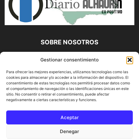
SOBRE NOSOTROS
Diario Alhaurín (www.alhaurindelatorre.com) Propiedad de
Gestionar consentimiento
Francisco E. López López | 639 95 71 95 | Noticias de
Alhaurín de la Torre, Málaga y Provincia|
Para ofrecer las mejores experiencias, utilizamos tecnologías como las
cookies para almacenar y/o acceder a la información del dispositivo. El
Contáctanos:
info@alhaurindelatorre.com
consentimiento de estas tecnologías nos permitirá procesar datos como
el comportamiento de navegación o las identificaciones únicas en este
sitio. No consentir o retirar el consentimiento, puede afectar
SÍGUENOS
negativamente a ciertas características y funciones.
Aceptar
Denegar