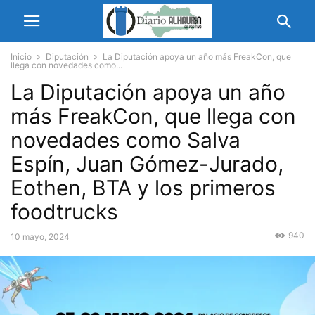
Inicio
Diputación
La Diputación apoya un año más FreakCon, que
llega con novedades como...
La Diputación apoya un año
más FreakCon, que llega con
novedades como Salva
Espín, Juan Gómez-Jurado,
Eothen, BTA y los primeros
foodtrucks
940
10 mayo, 2024