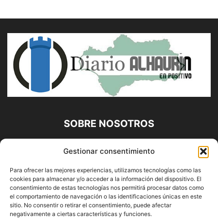
SOBRE NOSOTROS
Diario Alhaurín (www.alhaurindelatorre.com) Propiedad de
Gestionar consentimiento
Francisco E. López López | 639 95 71 95 | Noticias de
Alhaurín de la Torre, Málaga y Provincia|
Para ofrecer las mejores experiencias, utilizamos tecnologías como las
cookies para almacenar y/o acceder a la información del dispositivo. El
Contáctanos:
info@alhaurindelatorre.com
consentimiento de estas tecnologías nos permitirá procesar datos como
el comportamiento de navegación o las identificaciones únicas en este
sitio. No consentir o retirar el consentimiento, puede afectar
SÍGUENOS
negativamente a ciertas características y funciones.