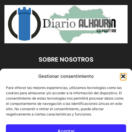
SOBRE NOSOTROS
Diario Alhaurín (www.alhaurindelatorre.com) Propiedad de
Gestionar consentimiento
Francisco E. López López | 639 95 71 95 | Noticias de
Alhaurín de la Torre, Málaga y Provincia|
Para ofrecer las mejores experiencias, utilizamos tecnologías como las
cookies para almacenar y/o acceder a la información del dispositivo. El
Contáctanos:
info@alhaurindelatorre.com
consentimiento de estas tecnologías nos permitirá procesar datos como
el comportamiento de navegación o las identificaciones únicas en este
sitio. No consentir o retirar el consentimiento, puede afectar
SÍGUENOS
negativamente a ciertas características y funciones.
Aceptar