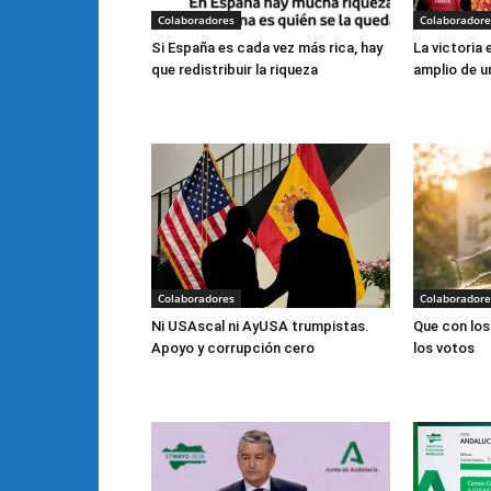
Colaboradores
Colaboradore
Si España es cada vez más rica, hay
La victoria
que redistribuir la riqueza
amplio de u
Colaboradores
Colaboradore
Ni USAscal ni AyUSA trumpistas.
Que con los
Apoyo y corrupción cero
los votos