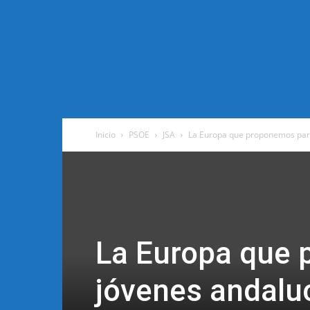
Inicio
PSOE
JSA
La Europa que proponemos para
La Europa que 
jóvenes andalu