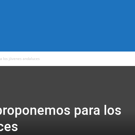
 los jóvenes andaluces
proponemos para los
ces