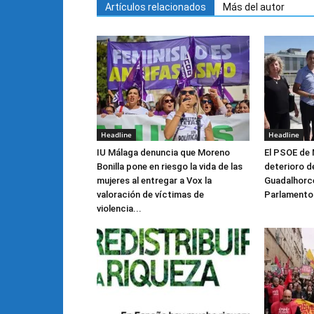
Artículos relacionados
Más del autor
Headline
Headline
IU Málaga denuncia que Moreno
El PSOE de 
Bonilla pone en riesgo la vida de las
deterioro de
mujeres al entregar a Vox la
Guadalhorce 
valoración de víctimas de
Parlamento
violencia...