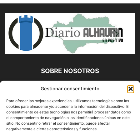
SOBRE NOSOTROS
Diario Alhaurín (www.alhaurindelatorre.com) Propiedad de
Gestionar consentimiento
Francisco E. López López | 639 95 71 95 | Noticias de
Alhaurín de la Torre, Málaga y Provincia|
Para ofrecer las mejores experiencias, utilizamos tecnologías como las
cookies para almacenar y/o acceder a la información del dispositivo. El
Contáctanos:
info@alhaurindelatorre.com
consentimiento de estas tecnologías nos permitirá procesar datos como
el comportamiento de navegación o las identificaciones únicas en este
sitio. No consentir o retirar el consentimiento, puede afectar
SÍGUENOS
negativamente a ciertas características y funciones.