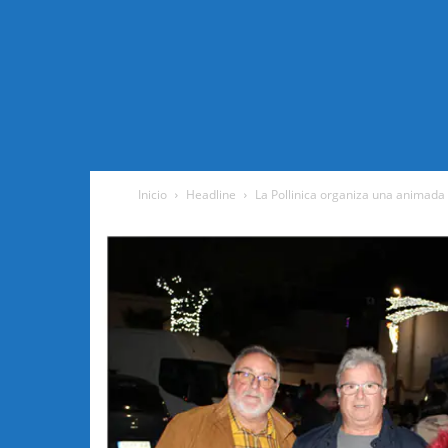
Inicio
Headline
La Pollinica organiza una animada