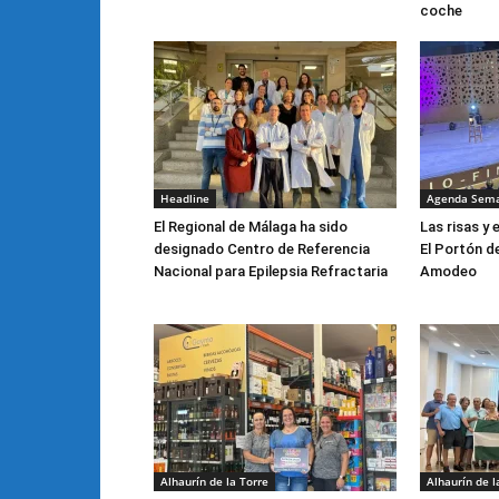
coche
Headline
Agenda Sem
El Regional de Málaga ha sido
Las risas y 
designado Centro de Referencia
El Portón d
Nacional para Epilepsia Refractaria
Amodeo
Alhaurín de la Torre
Alhaurín de l