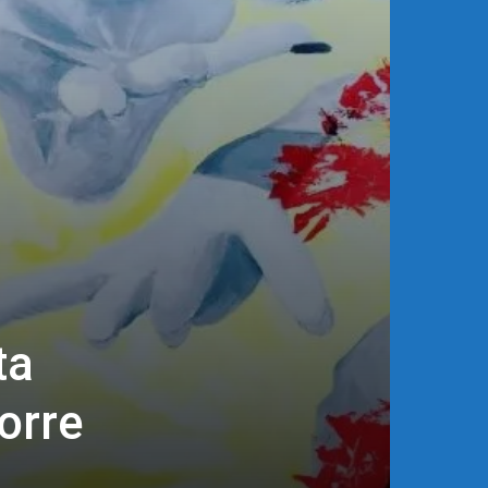
ta
orre