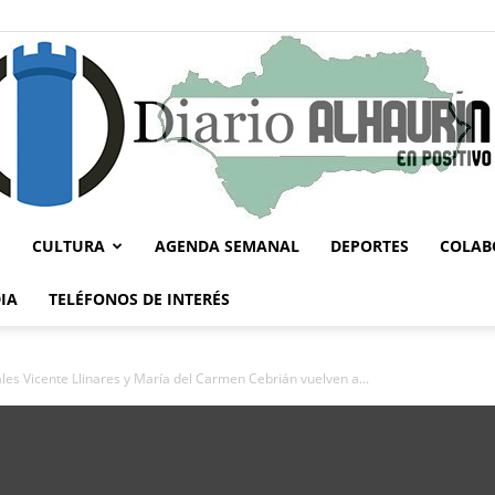
CULTURA
AGENDA SEMANAL
DEPORTES
COLAB
Diario
IA
TELÉFONOS DE INTERÉS
ales Vicente Llinares y María del Carmen Cebrián vuelven a...
Alhaurín