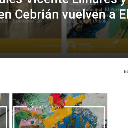
n Cebrián vuelven a E
Es