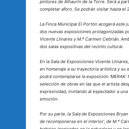
pintores de Alhaurín de la Torre. Será a part
completar aforo. Se podrán visitar hasta el
La Finca Municipal El Portón acogerá este ju
dos nuevas exposiciones protagonizadas por
Vicente Llinares y M.ª Carmen Cebrián. Amb
dos salas expositivas del recinto cultural.
En la Sala de Exposiciones Vicente Llinares
en homenaje a su trayectoria artística y su e
podrá contemplarse la exposición ‘MERAK: Mi
selección de obras en las que el artista des
expresividad, invitando al espectador a una r
emoción.
Por su parte, la Sala de Exposiciones Bryan 
de recomponerse en el interior’, de M.ª Car
trabajos inspirados en la naturaleza y en l