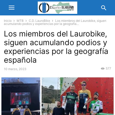
Inicio
MTB
C.D. LauroBike
Los miembros del Laurobike, siguen
acumulando podios y experiencias por la geografía...
Los miembros del Laurobike,
siguen acumulando podios y
experiencias por la geografía
española
577
10 marzo, 2023