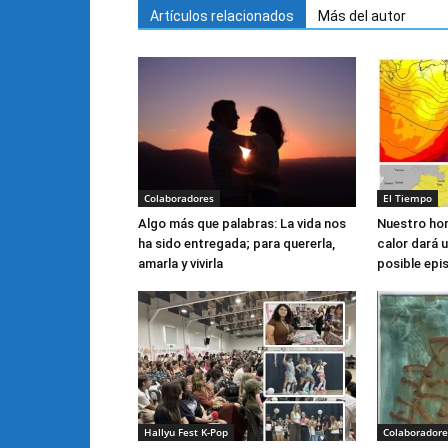
Artículos relacionados
Más del autor
Colaboradores
El Tiempo
Algo más que palabras: La vida nos
Nuestro hom
ha sido entregada; para quererla,
calor dará 
amarla y vivirla
posible epi
Hallyu Fest K-Pop
Colaboradore