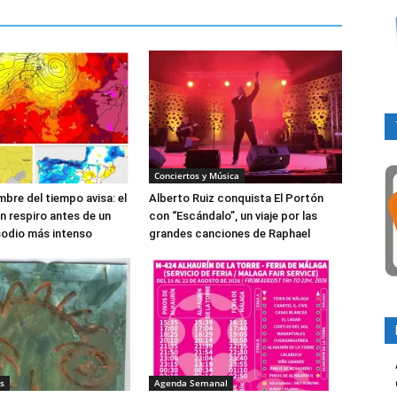
Conciertos y Música
bre del tiempo avisa: el
Alberto Ruiz conquista El Portón
un respiro antes de un
con “Escándalo”, un viaje por las
sodio más intenso
grandes canciones de Raphael
s
Agenda Semanal