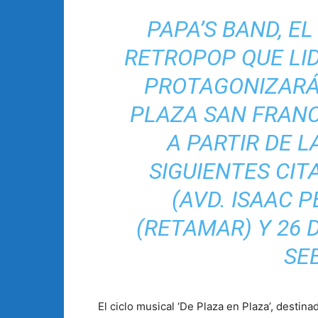
PAPA’S BAND, E
RETROPOP QUE LI
PROTAGONIZARÁ
PLAZA SAN FRANC
A PARTIR DE L
SIGUIENTES CITA
(AVD. ISAAC P
(RETAMAR) Y 26 
SE
El ciclo musical ‘De Plaza en Plaza’, destinad