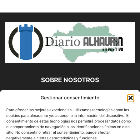
SOBRE NOSOTROS
Diario Alhaurín (www.alhaurindelatorre.com) Propiedad de
Gestionar consentimiento
Francisco E. López López | 639 95 71 95 | Noticias de
Alhaurín de la Torre, Málaga y Provincia|
Para ofrecer las mejores experiencias, utilizamos tecnologías como las
cookies para almacenar y/o acceder a la información del dispositivo. El
Contáctanos:
info@alhaurindelatorre.com
consentimiento de estas tecnologías nos permitirá procesar datos como
el comportamiento de navegación o las identificaciones únicas en este
sitio. No consentir o retirar el consentimiento, puede afectar
SÍGUENOS
negativamente a ciertas características y funciones.