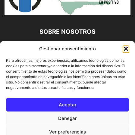
SOBRE NOSOTROS
Diario Alhaurín (www.alhaurindelatorre.com) Propiedad de
Gestionar consentimiento
Francisco E. López López | 639 95 71 95 | Noticias de
Alhaurín de la Torre, Málaga y Provincia|
Para ofrecer las mejores experiencias, utilizamos tecnologías como las
cookies para almacenar y/o acceder a la información del dispositivo. El
Contáctanos:
info@alhaurindelatorre.com
consentimiento de estas tecnologías nos permitirá procesar datos como
el comportamiento de navegación o las identificaciones únicas en este
sitio. No consentir o retirar el consentimiento, puede afectar
SÍGUENOS
negativamente a ciertas características y funciones.
Aceptar
Denegar
© DIARIO ALHAURÍN | Diseñado por INFORMÁTICA ALHAURÍN
Ver preferencias