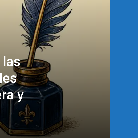
 las
les
ra y